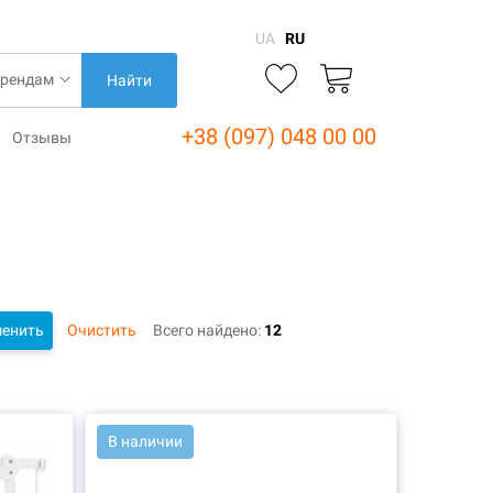
UA
RU
Найти
+38 (097) 048 00 00
Отзывы
енить
Очистить
Всего найдено:
12
АРТ.: 46412
В наличии