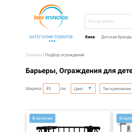
КАТЕГОРИИ ТОВАРОВ
Киев
Детские бренд
Главная
Подбор ограждений
Барьеры, Ограждения для дете
Ширина:
см.
Цвет
Тип крепления
АРТ.: 46403
АРТ.: 4
В наличии
В нал