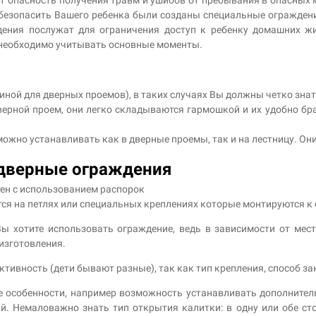
 обезопасить Вашего ребенка были созданы специальные огражден
дения послужат для ограничения доступ к ребенку домашних жи
 необходимо учитывать основные моменты.
ной для дверных проемов), в таких случаях Вы должны четко знат
рной проем, они легко складываются гармошкой и их удобно брат
ожно устанавливать как в дверные проемы, так и на лестницу. Они
 дверные ограждения
тен с использованием распорок
ся на петлях или специальных креплениях которые монтируются к 
Вы хотите использовать ограждение, ведь в зависимости от мес
изготовления.
ктивность (дети бывают разные), так как тип крепления, способ за
 особенности, например возможность устанавливать дополните
й. Немаловажно знать тип открытия калитки: в одну или обе ст