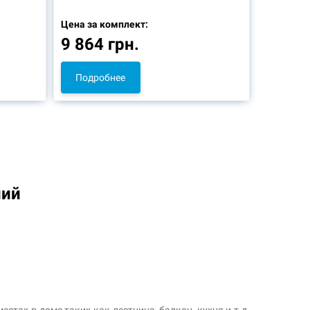
Цена за комплект:
9 864 грн.
Подробнее
ний
тах в доме таких как лестница, балкон, кухня и т.д.