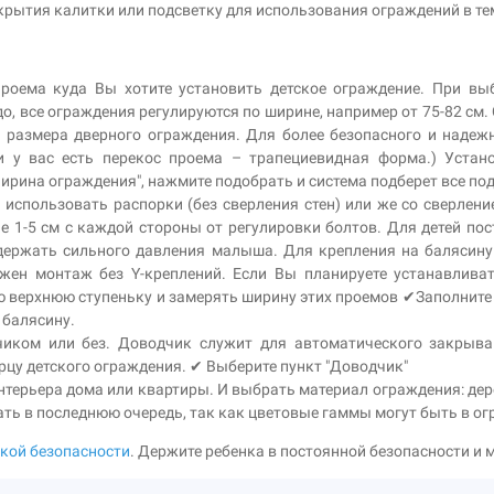
рытия калитки или подсветку для использования ограждений в те
проема куда Вы хотите установить детское ограждение. При вы
о, все ограждения регулируются по ширине, например от 75-82 см
 размера дверного ограждения. Для более безопасного и надежн
и у вас есть перекос проема – трапециевидная форма.) Устано
Ширина ограждения", нажмите подобрать и система подберет все п
 использовать распорки (без сверления стен) или же со сверлени
е 1-5 см с каждой стороны от регулировки болтов. Для детей по
выдержать сильного давления малыша. Для крепления на баляси
жен монтаж без Y-креплений. Если Вы планируете устанавливат
 верхнюю ступеньку и замерять ширину этих проемов ✔Заполните п
 балясину.
чиком или без. Доводчик служит для автоматического закрыв
рцу детского ограждения. ✔ Выберите пункт "Доводчик"
нтерьера дома или квартиры. И выбрать материал ограждения: дере
ть в последнюю очередь, так как цветовые гаммы могут быть в о
ской безопасности
. Держите ребенка в постоянной безопасности и