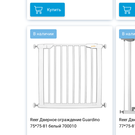
Купить
АРТ.: 46411
АРТ.: 4
В наличии
В нал
Reer
Дверное ограждение Guardino
Reer
Две
75*75-81 белый 700010
77*75-8