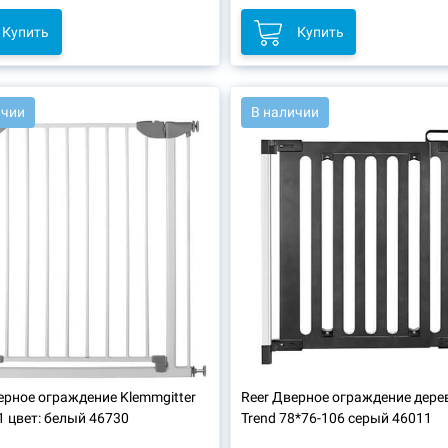
Купить
Купить
3803
АРТ.: 44741
ичии
В наличии
рное ограждение Klemmgitter
Reer
Дверное ограждение дере
1 цвет: белый 46730
Trend 78*76-106 серый 46011