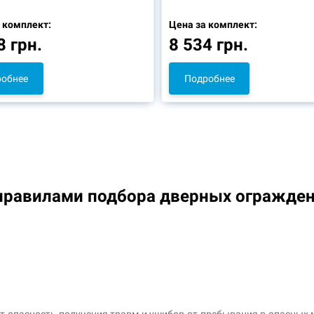
 комплект:
Цена за комплект:
8 грн.
8 534 грн.
обнее
Подробнее
правилами подбора дверных огражде
 опасность получения травм и ушибов от пребывания в опасных мес