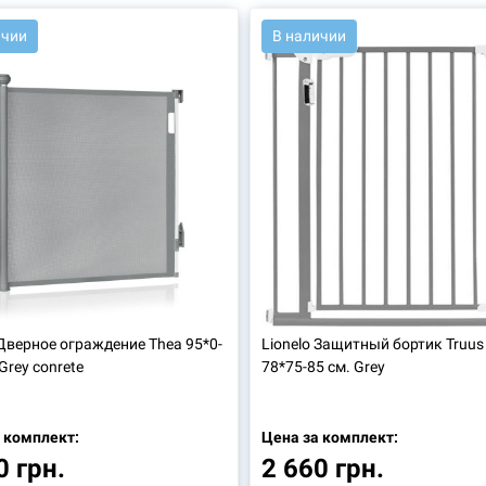
6506
АРТ.: 46052
ичии
В наличии
Дверное ограждение Thea 95*0-
Lionelo
Защитный бортик Truus 
Grey conrete
78*75-85 см. Grey
 комплект:
Цена за комплект:
0 грн.
2 660 грн.