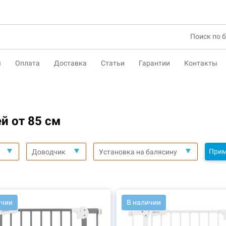
ы
Оплата
Доставка
Статьи
Гарантии
Контакты
й от 85 см
Прим
Доводчик
Установка на балясину
5991
АРТ.: 45929
ичии
В наличии