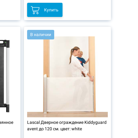
Купить
АРТ.: 42766
В наличии
вянное
Lascal
Дверное ограждение Kiddyguard
avent до 120 см. цвет: white