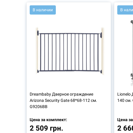
АРТ.: 46406
АРТ.: 4
В наличии
В нал
Dreambaby
Дверное ограждение
Lionelo
Arizona Security Gate 68*68-112 см.
140 см. 
G9206BB
Цена за комплект:
Цена за
2 509 грн.
2 66