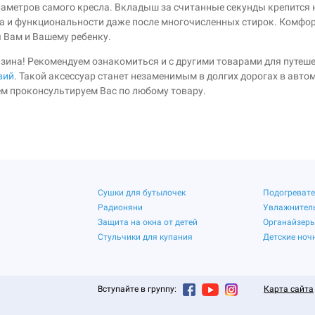
раметров самого кресла. Вкладыш за считанные секунды крепится на
а и функциональности даже после многочисленных стирок. Комфо
 Вам и Вашему ребенку.
азина! Рекомендуем ознакомиться и с другими товарами для путеш
вий
. Такой аксессуар станет незаменимым в долгих дорогах в автом
м проконсультируем Вас по любому товару.
Сушки для бутылочек
Подогревате
Радионяни
Увлажнитель
Защита на окна от детей
Органайзеры
Стульчики для купания
Детские ноч
Вступайте в группу:
Карта сайта