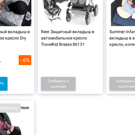
ный вкладыш в
Reer Защитный вкладыш в
Summer Infa
е кресло Dry
автомобильное кресло
вкладыш в 
TravelKid Breeze 86131
кресло, коля
.
- 6%
Сообщить о
Сообщить
ть
наличии
наличии
зводства