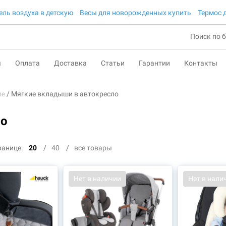
ль воздуха в детскую
Весы для новорожденных купить
Термос 
ы
Оплата
Доставка
Статьи
Гарантии
Контакты
ле
Мягкие вкладыши в автокресло
ло
ранице:
20
40
все товары
Нет в наличии
Нет в нали