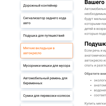
Вашего
Дорожный контейнер
Автомобильны
необходимым.
Сигнализатор заднего хода
будут малыша
авто
которыми пое
детей в возр
которые подо
Подушка для путешествий
Подушка
Мягкие вкладыши в
Если речь и 
автокресло
анатомическо
автокресло и
спать и разг
Мусорники мешки для мусора
Обратите вни
Автомобильный ремень для
эколог
беременных
анатом
водоне
соотве
Сумки для перевозки колясок
Купить мягки