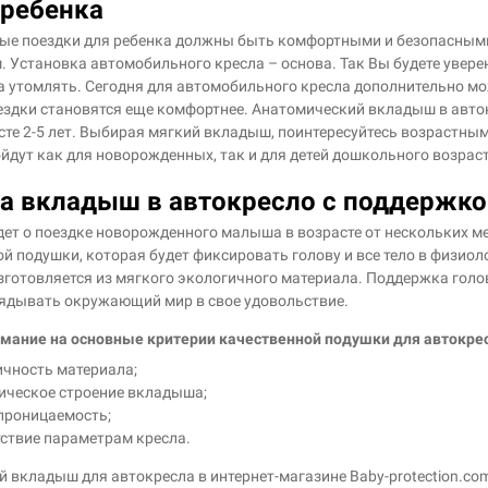
 ребенка
е поездки для ребенка должны быть комфортными и безопасными.
 Установка автомобильного кресла – основа. Так Вы будете уверен
 утомлять. Сегодня для автомобильного кресла дополнительно мо
здки становятся еще комфортнее. Анатомический вкладыш в авток
асте 2-5 лет. Выбирая мягкий вкладыш, поинтересуйтесь возрастн
йдут как для новорожденных, так и для детей дошкольного возраст
 вкладыш в автокресло с поддержкой
идет о поездке новорожденного малыша в возрасте от нескольких ме
й подушки, которая будет фиксировать голову и все тело в физио
зготовляется из мягкого экологичного материала. Поддержка голо
лядывать окружающий мир в свое удовольствие.
мание на основные критерии качественной подушки для автокре
ичность материала;
ическое строение вкладыша;
проницаемость;
тствие параметрам кресла.
й вкладыш для автокресла в интернет-магазине Baby-protection.com