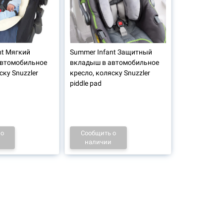
nt Мягкий
Summer Infant Защитный
автомобильное
вкладыш в автомобильное
ску Snuzzler
кресло, коляску Snuzzler
piddle pad
 о
Сообщить о
наличии