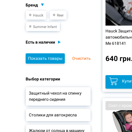
Бренд
Hauck
Reer
Summer Infant
Hauck Защит
автомобильно
Есть в наличии
Me 618141
640 грн
Очистить
Выбор категории
Купи
Защитный чехол на спинку
переднего сидения
Снят с прои
Столики для автокресла
Жалюзи от солнца в машину