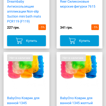
Dreambaby
Reer Силиконовые
Антискользящие
морские фигурки 7615
аппликации Non-slip
Suction mini bath mats
PCR119 (F119)
227 грн.
- 5%
341 грн.
- 5%
Купить
Купить
Нет в наличии
Нет в наличии
BabyOno Коврик для
BabyOno Коврик для
ванной 1345
ванной 1345 желтый