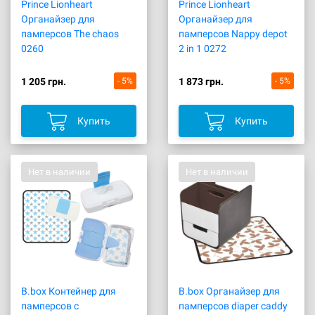
Prince Lionheart
Prince Lionheart
Органайзер для
Органайзер для
памперсов The chaos
памперсов Nappy depot
0260
2 in 1 0272
1 205 грн.
- 5%
1 873 грн.
- 5%
Купить
Купить
Нет в наличии
Нет в наличии
B.box Контейнер для
B.box Органайзер для
памперсов с
памперсов diaper caddy