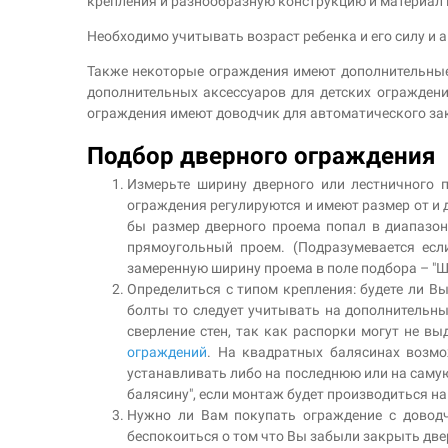
крепления и разнообразную конструкцию и материал 
Необходимо учитывать возраст ребенка и его силу и а
Также некоторые ограждения имеют дополнительные
дополнительных аксессуаров для детских ограждени
ограждения имеют доводчик для автоматического зак
Подбор дверного ограждения
Измерьте ширину дверного или лестничного 
ограждения регулируются и имеют размер от и д
бы размер дверного проема попал в диапазон
прямоугольный проем. (Подразумевается есл
замеренную ширину проема в поле подбора – "
Определиться с типом крепления: будете ли Вы
болты то следует учитывать на дополнительны
сверление стен, так как распорки могут не 
ограждений
. На квадратных балясинах возмо
устанавливать либо на последнюю или на самую
балясину", если монтаж будет производиться на
Нужно ли Вам покупать ограждение с довод
беспокоиться о том что Вы забыли закрыть две