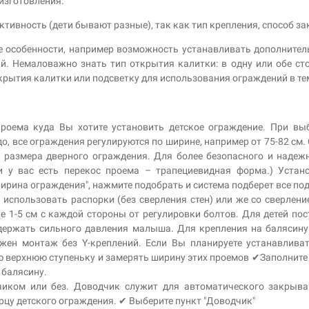
изготовления.
ктивность (дети бывают разные), так как тип крепления, способ за
 особенности, например возможность устанавливать дополните
й. Немаловажно знать тип открытия калитки: в одну или обе ст
рытия калитки или подсветку для использования ограждений в те
проема куда Вы хотите установить детское ограждение. При вы
о, все ограждения регулируются по ширине, например от 75-82 см
 размера дверного ограждения. Для более безопасного и надежн
и у вас есть перекос проема – трапециевидная форма.) Устано
Ширина ограждения", нажмите подобрать и система подберет все п
 использовать распорки (без сверления стен) или же со сверлени
е 1-5 см с каждой стороны от регулировки болтов. Для детей по
выдержать сильного давления малыша. Для крепления на баляси
жен монтаж без Y-креплений. Если Вы планируете устанавливат
 верхнюю ступеньку и замерять ширину этих проемов ✔Заполните п
 балясину.
чиком или без. Доводчик служит для автоматического закрыв
рцу детского ограждения. ✔ Выберите пункт "Доводчик"