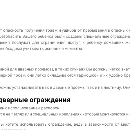
 опасность получения травм и ушибов от пребывания в опасных мес
 обезопасить Вашего ребенка были созданы специальные огражден
дения послужат для ограничения доступ к ребенку домашних жи
 необходимо учитывать основные моменты.
ной для дверных проемов), в таких случаях Вы должны четко знат
рной проем, они легко складываются гармошкой и их удобно брат
ожно устанавливать как в дверные проемы, так и на лестницу. Они
 дверные ограждения
тен с использованием распорок
ся на петлях или специальных креплениях которые монтируются к 
Вы хотите использовать ограждение, ведь в зависимости от мес