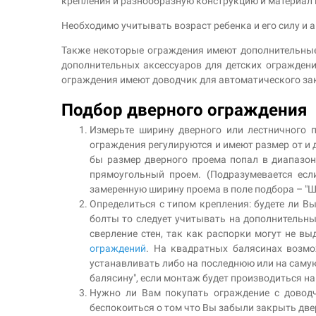
крепления и разнообразную конструкцию и материал 
Необходимо учитывать возраст ребенка и его силу и а
Также некоторые ограждения имеют дополнительные
дополнительных аксессуаров для детских ограждени
ограждения имеют доводчик для автоматического зак
Подбор дверного ограждения
Измерьте ширину дверного или лестничного 
ограждения регулируются и имеют размер от и д
бы размер дверного проема попал в диапазон
прямоугольный проем. (Подразумевается есл
замеренную ширину проема в поле подбора – "
Определиться с типом крепления: будете ли Вы
болты то следует учитывать на дополнительны
сверление стен, так как распорки могут не 
ограждений
. На квадратных балясинах возмо
устанавливать либо на последнюю или на самую
балясину", если монтаж будет производиться на
Нужно ли Вам покупать ограждение с довод
беспокоиться о том что Вы забыли закрыть две