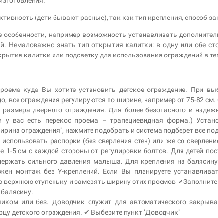
изготовления.
ктивность (дети бывают разные), так как тип крепления, способ за
 особенности, например возможность устанавливать дополните
й. Немаловажно знать тип открытия калитки: в одну или обе ст
рытия калитки или подсветку для использования ограждений в те
проема куда Вы хотите установить детское ограждение. При вы
о, все ограждения регулируются по ширине, например от 75-82 см
 размера дверного ограждения. Для более безопасного и надежн
и у вас есть перекос проема – трапециевидная форма.) Устано
Ширина ограждения", нажмите подобрать и система подберет все п
 использовать распорки (без сверления стен) или же со сверлени
е 1-5 см с каждой стороны от регулировки болтов. Для детей по
выдержать сильного давления малыша. Для крепления на баляси
жен монтаж без Y-креплений. Если Вы планируете устанавливат
 верхнюю ступеньку и замерять ширину этих проемов ✔Заполните п
 балясину.
чиком или без. Доводчик служит для автоматического закрыв
рцу детского ограждения. ✔ Выберите пункт "Доводчик"