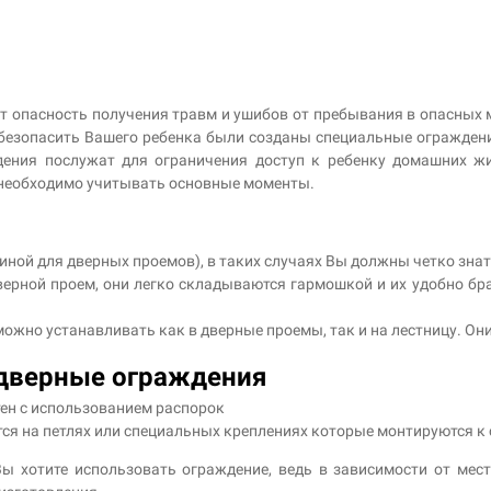
 опасность получения травм и ушибов от пребывания в опасных мес
 обезопасить Вашего ребенка были созданы специальные огражден
дения послужат для ограничения доступ к ребенку домашних жи
 необходимо учитывать основные моменты.
ной для дверных проемов), в таких случаях Вы должны четко знат
рной проем, они легко складываются гармошкой и их удобно брат
ожно устанавливать как в дверные проемы, так и на лестницу. Они
 дверные ограждения
тен с использованием распорок
ся на петлях или специальных креплениях которые монтируются к 
Вы хотите использовать ограждение, ведь в зависимости от мес