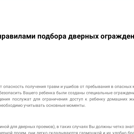
правилами подбора дверных огражде
 опасность получения травм и ушибов от пребывания в опасных мес
 обезопасить Вашего ребенка были созданы специальные огражден
дения послужат для ограничения доступ к ребенку домашних жи
 необходимо учитывать основные моменты.
ной для дверных проемов), в таких случаях Вы должны четко знат
рной проем, они легко складываются гармошкой и их удобно брат