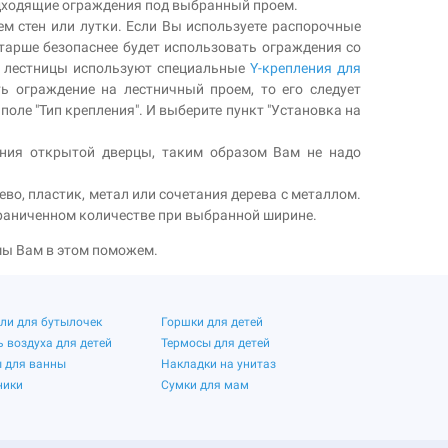
одходящие ограждения под выбранный проем.
ем стен или лутки. Если Вы используете распорочные
старше безопаснее будет использовать ограждения со
ну лестницы используют специальные
Y-крепления для
ь ограждение на лестничный проем, то его следует
оле "Тип крепления". И выберите пункт "Установка на
ания открытой дверцы, таким образом Вам не надо
во, пластик, метал или сочетания дерева с металлом.
граниченном количестве при выбранной ширине.
 мы Вам в этом поможем.
ли для бутылочек
Горшки для детей
 воздуха для детей
Термосы для детей
 для ванны
Накладки на унитаз
ники
Сумки для мам