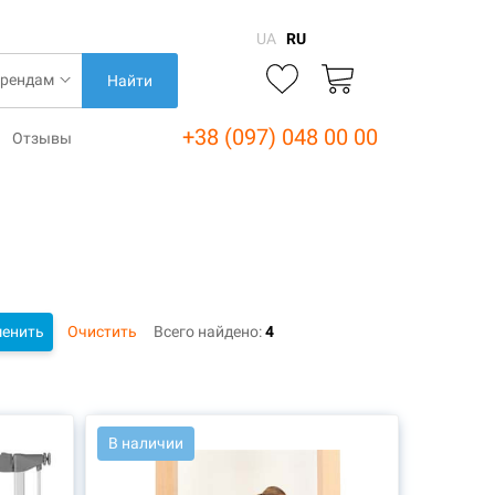
UA
RU
Найти
+38 (097) 048 00 00
Отзывы
енить
Очистить
Всего найдено:
4
АРТ.: 42766
В наличии