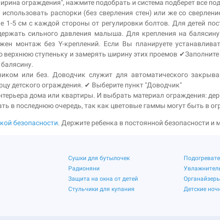
Ширина ограждения", нажмите подобрать и система подберет все п
 использовать распорки (без сверления стен) или же со сверлени
е 1-5 см с каждой стороны от регулировки болтов. Для детей по
выдержать сильного давления малыша. Для крепления на баляси
жен монтаж без Y-креплений. Если Вы планируете устанавливат
 верхнюю ступеньку и замерять ширину этих проемов ✔Заполните п
 балясину.
чиком или без. Доводчик служит для автоматического закрыв
рцу детского ограждения. ✔ Выберите пункт "Доводчик"
нтерьера дома или квартиры. И выбрать материал ограждения: дере
ть в последнюю очередь, так как цветовые гаммы могут быть в о
ской безопасности
. Держите ребенка в постоянной безопасности и
Сушки для бутылочек
Подогревате
Радионяни
Увлажнитель
Защита на окна от детей
Органайзеры
Стульчики для купания
Детские ноч