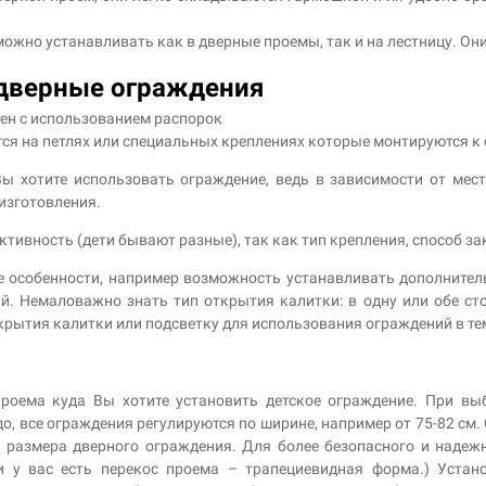
ожно устанавливать как в дверные проемы, так и на лестницу. Они
 дверные ограждения
тен с использованием распорок
ся на петлях или специальных креплениях которые монтируются к 
Вы хотите использовать ограждение, ведь в зависимости от мес
изготовления.
ктивность (дети бывают разные), так как тип крепления, способ за
 особенности, например возможность устанавливать дополните
й. Немаловажно знать тип открытия калитки: в одну или обе ст
рытия калитки или подсветку для использования ограждений в те
проема куда Вы хотите установить детское ограждение. При вы
о, все ограждения регулируются по ширине, например от 75-82 см
 размера дверного ограждения. Для более безопасного и надежн
и у вас есть перекос проема – трапециевидная форма.) Устано