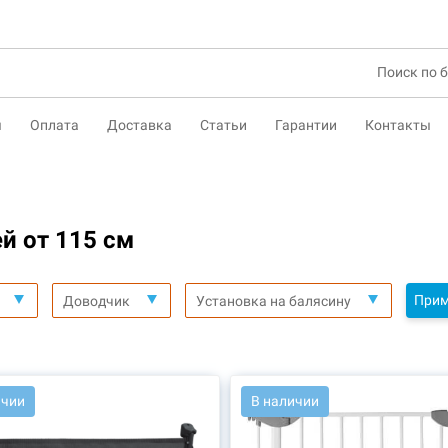
ы
Оплата
Доставка
Статьи
Гарантии
Контакты
й от 115 см
Прим
Доводчик
Установка на балясину
5928
АРТ.: 43803
ичии
В наличии