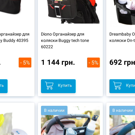
органайзер для
Diono Органайзер для
Dreambaby О
y Buddy 40395
коляски Buggy tech tone
коляски On-t
60222
.
1 144 грн.
692 грн
- 5%
- 5%
ть
Купить
Куп
В наличии
В наличии