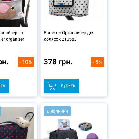
ганайзер на
Bambino Органайзер для
ler organizer
колясок 210583
рн.
378 грн.
- 10%
- 5%
ить
Купить
В наличии