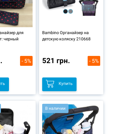
анайзер для
Bambino Органайзер на
т: черный
детскую коляску 210668
.
521 грн.
- 5%
- 5%
ить
Купить
В наличии