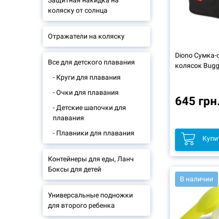
Защитная накидка на
коляску от солнца
Отражатели на коляску
Diono Сумка-
Все для детского плавания
колясок Bugg
- Круги для плавания
- Очки для плавания
645 грн
- Детские шапочки для
плавания
- Плавники для плавания
Купи
Контейнеры для еды, Ланч
Боксы для детей
В наличии
Универсальные подножки
для второго ребенка