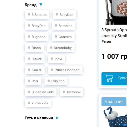
Бренд
3 Sprouts
BabyDan
BabyOno
Bambino
3 Sprouts Ор
коляску Stroll
Bugaboo
Caretero
Ежик
Diono
Dreambaby
1 007 г
Hauck
Inovi
Koo-di
Prince Lionheart
Купи
Reer
Skip hop
Sunshine Kids
Texthook
В наличии
Zuma kids
Есть в наличии