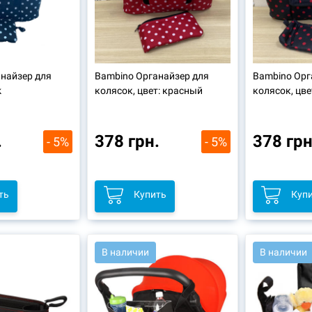
найзер для
Bambino Органайзер для
Bambino Орг
k
колясок, цвет: красный
колясок, цве
.
378 грн.
378 грн
- 5%
- 5%
ть
Купить
Куп
В наличии
В наличии