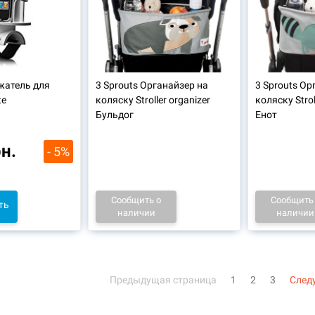
жатель для
3 Sprouts Органайзер на
3 Sprouts Ор
te
коляску Stroller organizer
коляску Strol
Бульдог
Енот
рн.
- 5%
Сообщить о
Сообщить
ть
наличии
наличии
Предыдущая страница
1
2
3
След