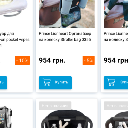
вуар для
Prince Lionheart Органайзер
Prince Lionh
-on pocket wipes
на коляску Stroller bag 0355
на коляску St
4
.
954 грн.
954 грн
- 10%
- 5%
ть
Купить
Куп
Нет в наличии
Нет в нали