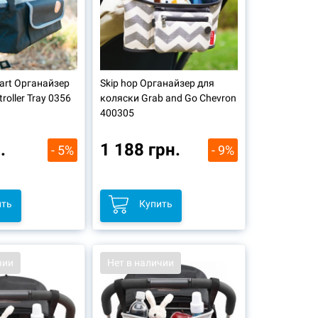
eart Органайзер
Skip hop Органайзер для
roller Tray 0356
коляски Grab and Go Chevron
400305
.
1 188 грн.
- 5%
- 9%
ить
Купить
чии
Нет в наличии