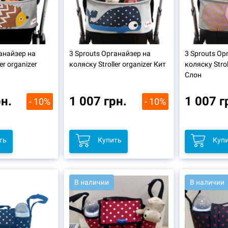
ганайзер на
3 Sprouts Органайзер на
3 Sprouts Ор
er organizer
коляску Stroller organizer Кит
коляску Strol
Слон
рн.
1 007 грн.
1 007 г
- 10%
- 10%
ть
Купить
Куп
В наличии
В наличии