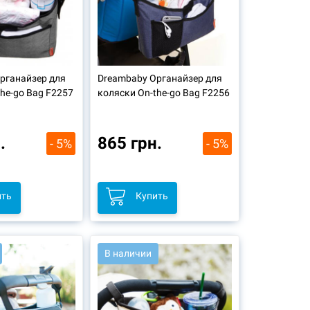
рганайзер для
Dreambaby Органайзер для
he-go Bag F2257
коляски On-the-go Bag F2256
.
865 грн.
- 5%
- 5%
ить
Купить
В наличии