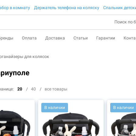
абор в комнату
Держатель телефона на коляску
Спальник детск
бренды
Оплата
Доставка
Статьи
Гарантии
Конт
рганайзеры для колясок
ариуполе
ранице:
20
40
все товары
В наличии
В наличии