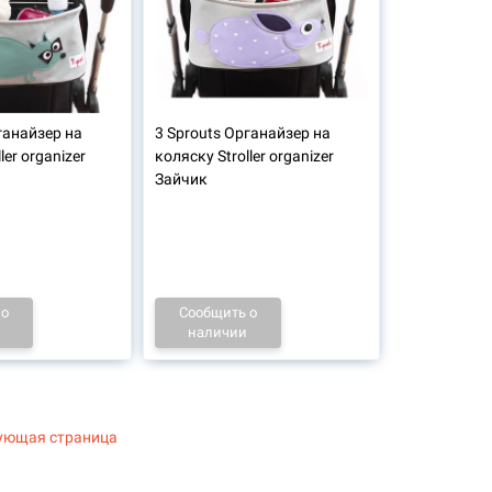
ганайзер на
3 Sprouts Органайзер на
ler organizer
коляску Stroller organizer
Зайчик
 о
Сообщить о
наличии
ующая страница