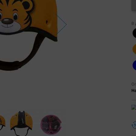
В 
О
Н