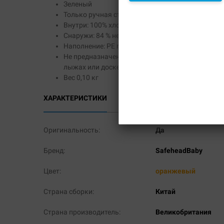
Зеленый
Только ручная стирка в слабом мыльном раств
Внутри: 100% хлопок
Снаружи: 84 % нейлон, 16% спандекс
Наполнение: PE пена
Не предназначен для использования во время за
лыжах или доске
Вес 0,10 кг
ХАРАКТЕРИСТИКИ
ОПЛАТА
ДОСТАВК
Оригинальность:
Да
Бренд:
SafeheadBaby
Цвет:
оранжевый
Страна сборки:
Китай
Страна производитель:
Великобритания