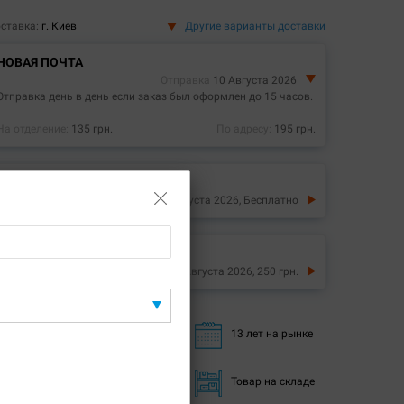
ставка:
г. Киев
Другие варианты доставки
НОВАЯ ПОЧТА
Отправка
10 Августа 2026
Отправка день в день если заказ был оформлен до 15 часов.
На отделение:
135 грн.
По адресу:
195 грн.
САМОВЫВОЗ ЛЬВОВ
10 Августа 2026,
Бесплатно
ДОСТАВКА КУРЬЕРОМ ЛЬВОВ
10 Августа 2026,
250 грн.
Быстрая доставка
13 лет на рынке
Актуальные цены
Товар на складе