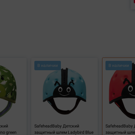
В наличии
В наличии
ский
SafeheadBaby Детский
SafeheadBaby 
no green
защитный шлем Ladybird Blue
защитный шлем