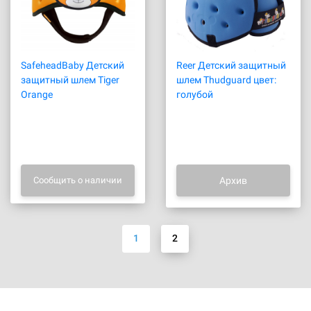
SafeheadBaby Детский
Reer Детский защитный
защитный шлем Tiger
шлем Thudguard цвет:
Orange
голубой
Сообщить о наличии
Архив
1
2