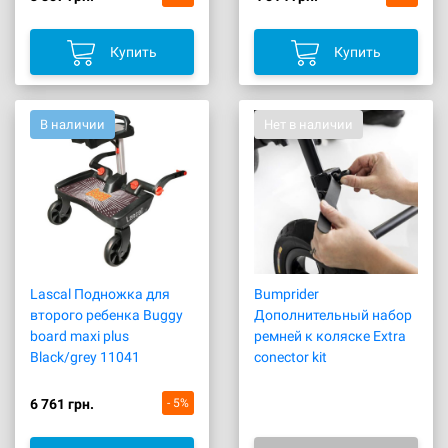
Купить
Купить
В наличии
Нет в наличии
Lascal Подножка для
Bumprider
второго ребенка Buggy
Дополнительный набор
board maxi plus
ремней к коляске Extra
Black/grey 11041
conector kit
6 761 грн.
- 5%