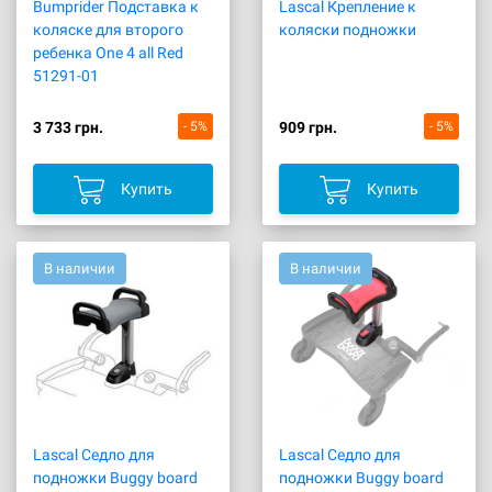
Bumprider Подставка к
Lascal Крепление к
коляске для второго
коляски подножки
ребенка One 4 all Red
51291-01
3 733 грн.
- 5%
909 грн.
- 5%
Купить
Купить
В наличии
В наличии
Lascal Cедло для
Lascal Cедло для
подножки Buggy board
подножки Buggy board