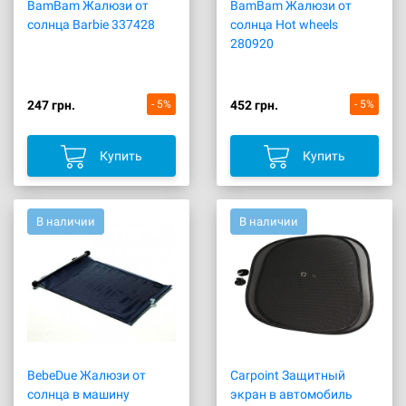
BamBam Жалюзи от
BamBam Жалюзи от
солнца Barbie 337428
солнца Hot wheels
280920
247 грн.
- 5%
452 грн.
- 5%
Купить
Купить
В наличии
В наличии
BebeDue Жалюзи от
Carpoint Защитный
солнца в машину
экран в автомобиль