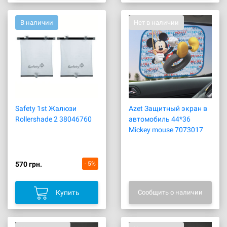
В наличии
Нет в наличии
Safety 1st Жалюзи
Azet Защитный экран в
Rollershade 2 38046760
автомобиль 44*36
Mickey mouse 7073017
570 грн.
- 5%
Купить
Сообщить о наличии