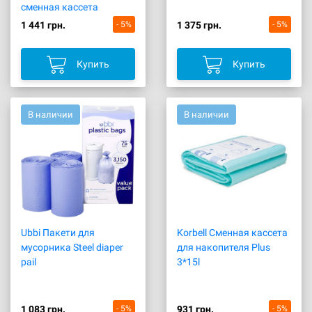
сменная кассета
1 441 грн.
- 5%
1 375 грн.
- 5%
Купить
Купить
В наличии
В наличии
Ubbi Пакети для
Korbell Сменная кассета
мусорника Steel diaper
для накопителя Plus
pail
3*15l
1 083 грн.
- 5%
931 грн.
- 5%