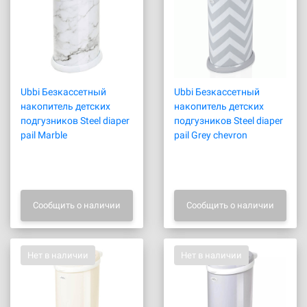
Ubbi Безкассетный
Ubbi Безкассетный
накопитель детских
накопитель детских
подгузников Steel diaper
подгузников Steel diaper
pail Marble
pail Grey chevron
Сообщить о наличии
Сообщить о наличии
Нет в наличии
Нет в наличии