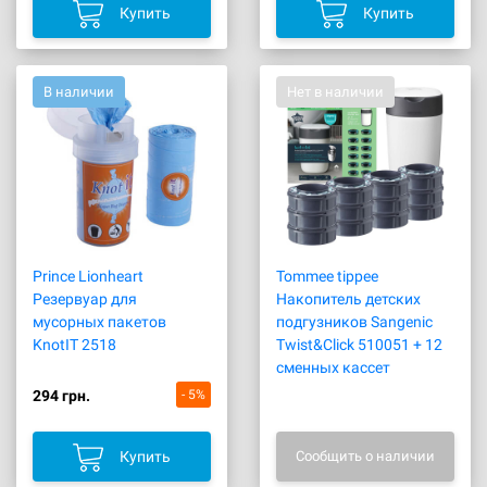
Купить
Купить
В наличии
Нет в наличии
Prince Lionheart
Tommee tippee
Резервуар для
Накопитель детских
мусорных пакетов
подгузников Sangenic
KnotIT 2518
Twist&Click 510051 + 12
сменных кассет
294 грн.
- 5%
Купить
Сообщить о наличии