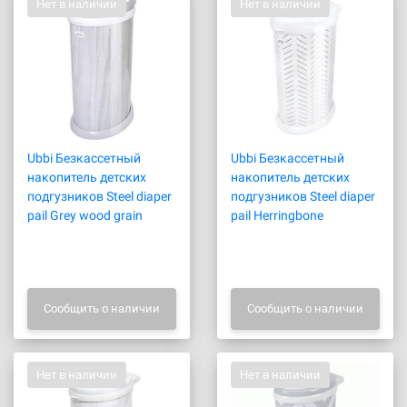
Нет в наличии
Нет в наличии
Ubbi Безкассетный
Ubbi Безкассетный
накопитель детских
накопитель детских
подгузников Steel diaper
подгузников Steel diaper
pail Grey wood grain
pail Herringbone
Сообщить о наличии
Сообщить о наличии
Нет в наличии
Нет в наличии