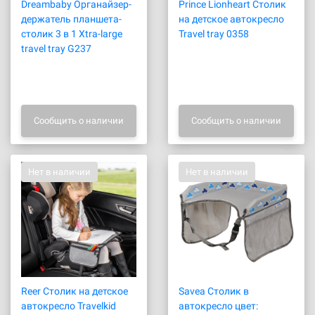
Dreambaby Органайзер-
Prince Lionheart Столик
держатель планшета-
на детское автокресло
столик 3 в 1 Xtra-large
Travel tray 0358
travel tray G237
Сообщить о наличии
Сообщить о наличии
Нет в наличии
Нет в наличии
Reer Столик на детское
Savea Столик в
автокресло Travelkid
автокресло цвет: