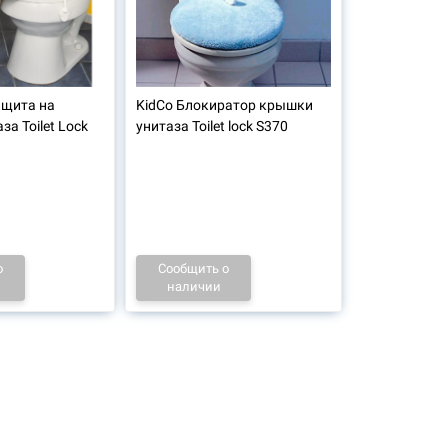
ащита на
KidCo Блокиратор крышки
а Toilet Lock
унитаза Toilet lock S370
о
Сообщить о
наличии