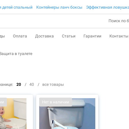
 детей спальный
Контейнеры ланч боксы
Эффективная ловушка
нды
Оплата
Доставка
Статьи
Гарантии
Контакты
Защита в туалете
ранице:
20
40
все товары
ии
Нет в наличии